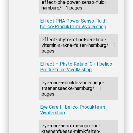
effect-pha-power-senso-fluid-
hamburg/
1 pages
Effect PHA Power Senso Fluid |
belico-Produkte im Vivolla shop
effect-phyto-retinol-c-retinol-
vitamin-a-akne-falten-hamburg/
1
pages
Effect – Phyto Retinol C+ | belico-
Produkte im Vivolla shop
eye-care-i-dunkle-augenringe-
traenensaecke-hamburg/
1
pages
Eye Care I | belico-Produkte im
Vivolla shop
eye-care-ii-botox-argireline-
kraehenfuesse-mimikfalten-