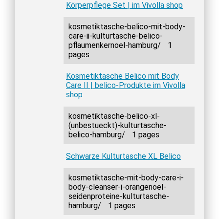
Körperpflege Set | im Vivolla shop
kosmetiktasche-belico-mit-body-
care-ii-kulturtasche-belico-
pflaumenkernoel-hamburg/
1
pages
Kosmetiktasche Belico mit Body
Care II | belico-Produkte im Vivolla
shop
kosmetiktasche-belico-xl-
(unbestueckt)-kulturtasche-
belico-hamburg/
1 pages
Schwarze Kulturtasche XL Belico
kosmetiktasche-mit-body-care-i-
body-cleanser-i-orangenoel-
seidenproteine-kulturtasche-
hamburg/
1 pages