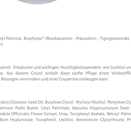
tyl Palmitat, Biophytex® (Rosskastanien-, Mäusedorn-, Tigergrasextrakt, 
in
samöl, Sheabutter und wichtigen Feuchtigkeitsspendern, wie Sorbitol u
e. Aus diesem Grund enthält diese sanfte Pflege einen Wirkstoffk
r Rötungen vermindern und einer Couperose vorbeugen kann.
a Chinensis Seed Oil, Butylene Glycol, Myristyl Alcohol, Pentylene Glyc
spermum Parkii Butter, Cetyl Palmitate, Aesculus Hippocastanum Seed 
lendula Officinalis Flower Extract, Urea, Tocopheryl Acetate, Retinyl Pal
odium Hyaluronate, Tocopherol, Lecithin, Ammonium Glycyrrhizate, P