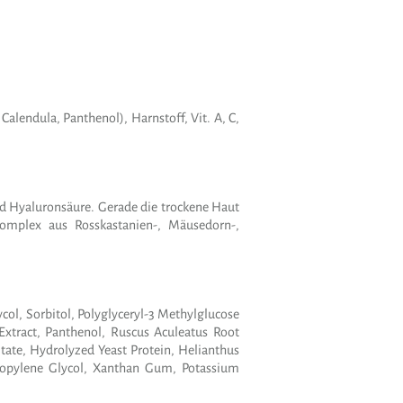
Calendula, Panthenol), Harnstoff, Vit. A, C,
nd Hyaluronsäure. Gerade die trockene Haut
omplex aus Rosskastanien-, Mäusedorn-,
ol, Sorbitol, Polyglyceryl-3 Methylglucose
Extract, Panthenol, Ruscus Aculeatus Root
mitate, Hydrolyzed Yeast Protein, Helianthus
ropylene Glycol, Xanthan Gum, Potassium