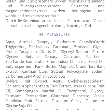
Betain und Zuckerisomere wirken feuchtigkeitsbindend
und feuchtigkeitsbewahrend. Shizandra- und
Magnolienrindenextrakt wirken beruhigend und
wohltuend bei gestresster Haut.
Durch die Kombination aus Litseaöl, Palmarosa und Vanille
entsteht ein sehr angenehm blumig-fruchtiger Duft.
INHALTSSTOFFE:
Aqua, Alcohol, Dicaprylyl Carbonate, Caprylic/Capric
Triglyceride, Diethylhexyl Carbonate, Pentylene Glycol,
Prunus Amygdalus Dulcis Oil, Glyceryl Stearate Citrate,
Glycerin, Betaine, Cetearyl Glucoside, Panthenol,
Saccharide Isomerate, Simmondsia Chinensis Seed Oil,
Butyrospermum Parkii Butter, Magnolia Grandiflora Bark
Extract, Xanthan Gum, Sodium Polyacrylate, Sodium
Carbomer, Cetyl Alcohol, Coccoloba
Uvifera Fruit Extract, Acetyl Cyclohexapeptide-34,
Schizandra Sphenanthera Fruit Extract, Litsea Cubeba Fruit
Oil, Cymbopogon Martini Oil, Tocopherol, Glyceryl
Caprylate, Tetrasodium Glutamate Diacetate, Vanilla
Planifolia Fruit Extract, Disodium Cocoyl Glutamate,
Glycine Soja Oil,