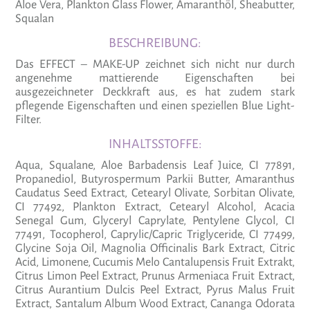
Aloe Vera, Plankton Glass Flower, Amaranthöl, Sheabutter,
Squalan
BESCHREIBUNG:
Das EFFECT – MAKE-UP zeichnet sich nicht nur durch
angenehme mattierende Eigenschaften bei
ausgezeichneter Deckkraft aus, es hat zudem stark
pflegende Eigenschaften und einen speziellen Blue Light-
Filter.
INHALTSSTOFFE:
Aqua, Squalane, Aloe Barbadensis Leaf Juice, CI 77891,
Propanediol, Butyrospermum Parkii Butter, Amaranthus
Caudatus Seed Extract, Cetearyl Olivate, Sorbitan Olivate,
CI 77492, Plankton Extract, Cetearyl Alcohol, Acacia
Senegal Gum, Glyceryl Caprylate, Pentylene Glycol, CI
77491, Tocopherol, Caprylic/Capric Triglyceride, CI 77499,
Glycine Soja Oil, Magnolia Officinalis Bark Extract, Citric
Acid, Limonene, Cucumis Melo Cantalupensis Fruit Extrakt,
Citrus Limon Peel Extract, Prunus Armeniaca Fruit Extract,
Citrus Aurantium Dulcis Peel Extract, Pyrus Malus Fruit
Extract, Santalum Album Wood Extract, Cananga Odorata