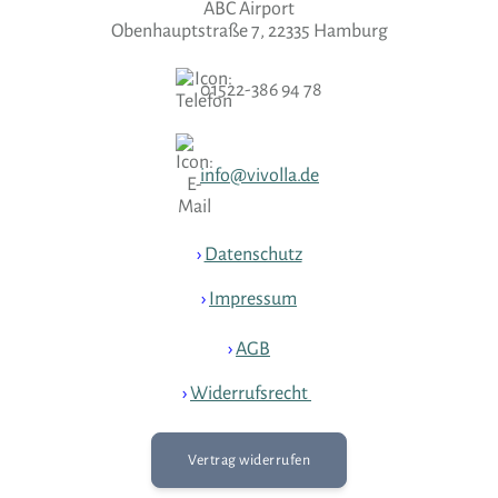
ABC Airport
Obenhauptstraße 7, 22335 Hamburg
01522-386 94 78
info@vivolla.de
›
Datenschutz
›
Impressum
›
AGB
›
Widerrufsrecht
›
Vertrag widerrufen