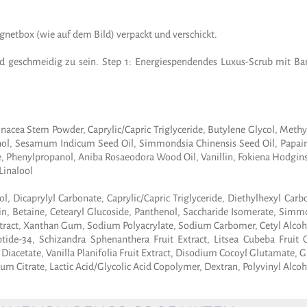
gnetbox (wie auf dem Bild) verpackt und verschickt.
 und geschmeidig zu sein. Step 1: Energiespendendes Luxus-Scrub mit B
cea Stem Powder, Caprylic/Capric Triglyceride, Butylene Glycol, Methyl 
lcohol, Sesamum Indicum Seed Oil, Simmondsia Chinensis Seed Oil, Papai
te, Phenylpropanol, Aniba Rosaeodora Wood Oil, Vanillin, Fokiena Hodgins
Linalool
l, Dicaprylyl Carbonate, Caprylic/Capric Triglyceride, Diethylhexyl Ca
cerin, Betaine, Cetearyl Glucoside, Panthenol, Saccharide Isomerate, S
Extract, Xanthan Gum, Sodium Polyacrylate, Sodium Carbomer, Cetyl Alcoh
eptide-34, Schizandra Sphenanthera Fruit Extract, Litsea Cubeba Fruit
iacetate, Vanilla Planifolia Fruit Extract, Disodium Cocoyl Glutamate, Gl
um Citrate, Lactic Acid/Glycolic Acid Copolymer, Dextran, Polyvinyl Alcoh