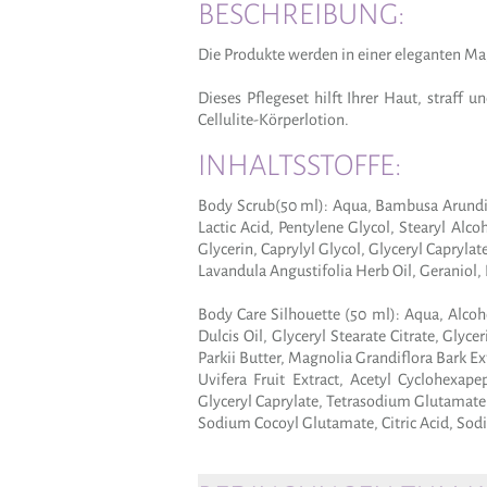
BESCHREIBUNG:
Die Produkte werden in einer eleganten Ma
Dieses Pflegeset hilft Ihrer Haut, straff
Cellulite-Körperlotion.
INHALTSSTOFFE:
Body Scrub(50 ml): Aqua, Bambusa Arundina
Lactic Acid, Pentylene Glycol, Stearyl A
Glycerin, Caprylyl Glycol, Glyceryl Capryla
Lavandula Angustifolia Herb Oil, Geraniol, 
Body Care Silhouette (50 ml): Aqua, Alcoho
Dulcis Oil, Glyceryl Stearate Citrate, Gly
Parkii Butter, Magnolia Grandiflora Bark 
Uvifera Fruit Extract, Acetyl Cyclohexap
Glyceryl Caprylate, Tetrasodium Glutamate D
Sodium Cocoyl Glutamate, Citric Acid, Sodi