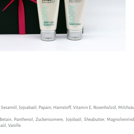
Sesamöl, Jojoabaöl, Papain, Harnstoff, Vitamin E, Rosenholzöl, Milchsäu
Betain, Panthenol, Zuckerisomere, Jojobaöl, Sheabutter, Magnolienrinde
aöl, Vanille.