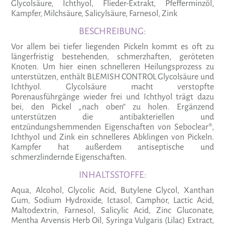
Gly­col­säure, Icht­hyol, Flieder-Extrakt, Pfef­fer­minzöl,
Kampfer, Milch­säure, Sali­cyl­säure, Far­nesol, Zink
BESCHREIBUNG:
Vor allem bei tiefer liegenden Pickeln kommt es oft zu
längerfristig bestehenden, schmerzhaften, geröteten
Knoten. Um hier einen schnelleren Heilungsprozess zu
unterstützen, enthält BLEMISH CONTROL Glycolsäure und
Ichthyol. Glycolsäure macht verstopfte
Porenausführgänge wieder frei und Ichthyol trägt dazu
bei, den Pickel „nach oben“ zu holen. Ergänzend
unterstützen die antibakteriellen und
entzündungshemmenden Eigenschaften von Seboclear®,
Ichthyol und Zink ein schnelleres Abklingen von Pickeln.
Kampfer hat außerdem antiseptische und
schmerzlindernde Eigenschaften.
INHALTSSTOFFE:
Aqua, Alcohol, Gly­colic Acid, Buty­lene Glycol, Xanthan
Gum, Sodium Hydroxide, Ictasol, Cam­phor, Lactic Acid,
Mal­to­dex­trin, Far­nesol, Sali­cylic Acid, Zinc Glu­co­nate,
Mentha Arvensis Herb Oil, Syringa Vul­garis (Lilac) Extract,