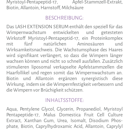
Myristoyl-Pentapeptid-17, Apfel-Stammzell-Extrakt,
Biotin, Allantoin, Harnstoff, Milchsäure
BESCHREIBUNG:
Das LASH EXTENSION SERUM enthält den speziell für das
Wimpernwachstum entwickelten und getesteten
Wirkstoff Myristoyl-Pentapeptid-17, ein Proteinkomplex
mit fünf natürlichen Aminosäuren und
Wirksamkeitsnachweis. Die Wachstumsphase des Haares
wird signifikant verlängert, so dass die Wimpern länger
wachsen können und nicht so schnell ausfallen. Zusätzlich
stimulieren liposomal verkapselte Apfelstammzellen die
Haarfollikel und regen somit das Wimpernwachstum an.
Biotin und Allantoin ergänzen synergistisch diese
Wirkung, indem sie die Wimpernfestigkeit verbessern und
die Wimpern vor Brüchigkeit schützen.
INHALTSSTOFFE:
Aqua, Penty­lene Glycol, Gly­cerin, Pro­pa­ne­diol, Myri­s­toyl
Pen­ta­pep­tide-17, Malus Domestica Fruit Cell Cul­ture
Extract, Xanthan Gum, Urea, Iso­malt, Diso­dium Phos­
phate, Biotin, Capryl­hy­dro­xamic Acid, Allan­toin, Caprylyl