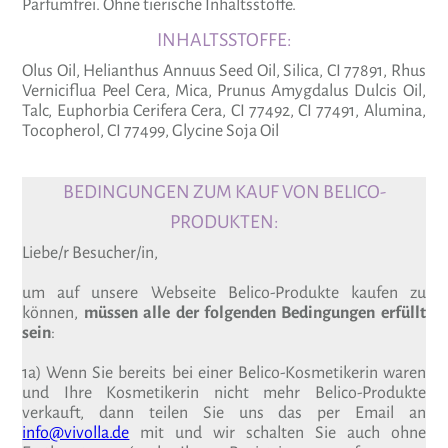
Parfümfrei. Ohne tierische Inhaltsstoffe.
INHALTSSTOFFE:
Olus Oil, Heli­an­thus Annuus Seed Oil, Silica, CI 77891, Rhus
Ver­ni­ciflua Peel Cera, Mica, Prunus Amyg­dalus Dulcis Oil,
Talc, Euphorbia Ceri­fera Cera, CI 77492, CI 77491, Alu­mina,
Toco­pherol, CI 77499, Gly­cine Soja Oil
BEDINGUNGEN ZUM KAUF VON BELICO-
PRODUKTEN:
Liebe/r Besucher/in,
um auf unsere Webseite Belico-Produkte kaufen zu
können,
müssen alle der folgenden Bedingungen erfüllt
sein
:
1a) Wenn Sie bereits bei einer Belico-Kosmetikerin waren
und Ihre Kosmetikerin nicht mehr Belico-Produkte
verkauft, dann teilen Sie uns das per Email an
info@vivolla.de
mit und wir schalten Sie auch ohne