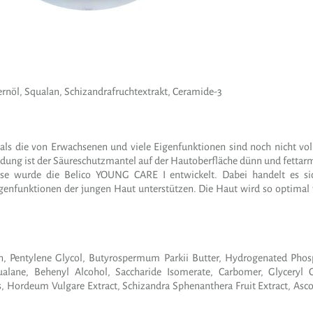
ernöl, Squalan, Schizandrafruchtextrakt, Ceramide-3
r als die von Erwachsenen und viele Eigenfunktionen sind noch nicht vo
ung ist der Säureschutzmantel auf der Hautoberfläche dünn und fettarm, 
isse wurde die Belico YOUNG CARE I entwickelt. Dabei handelt es s
Eigenfunktionen der jungen Haut unterstützen. Die Haut wird so optima
rin, Pentylene Glycol, Butyrospermum Parkii Butter, Hydrogenated Phosp
ualane, Behenyl Alcohol, Saccharide Isomerate, Carbomer, Glyceryl
, Hordeum Vulgare Extract, Schizandra Sphenanthera Fruit Extract, Asco