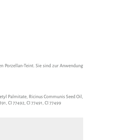
 Porzellan-Teint. Sie sind zur Anwendung
 Cetyl Palmitate, Ricinus Communis Seed Oil,
891, CI 77492, CI 77491, CI 77499