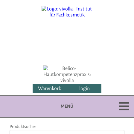
Warenkorb
login
MENÜ
Produktsuche: