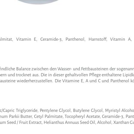
almitat, Vitamin E, Ceramide-3, Panthenol, Harnstoff, Vitamin A, L
pfindliche Balance zwischen den Wasser- und Fettbausteinen der sogenann
chern und trocknet aus. Die in dieser gehaltvollen Pflege enthaltene Lip
ebausteine wiederherzustellen. Die Vitamine E, A und C und Panthenol k
apric Triglyceride, Pentylene Glycol, Butylene Glycol, Myristyl Alcoho
mum Parkii Butter, Cetyl Palmitate, Tocopheryl Acetate, Ceramide-3, Pant
tum Seed / Fruit Extract, Helianthus Annuus Seed Oil, Alcohol, Xanthan 