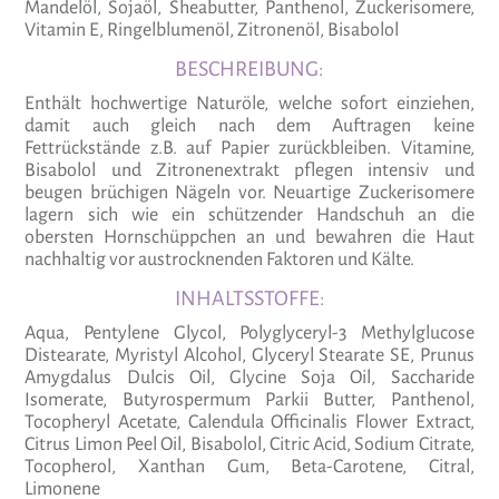
Mandelöl, Sojaöl, Sheabutter, Panthenol, Zuckerisomere,
Vitamin E, Ringelblumenöl, Zitronenöl, Bisabolol
BESCHREIBUNG:
Enthält hochwertige Naturöle, welche sofort einziehen,
damit auch gleich nach dem Auftragen keine
Fettrückstände z.B. auf Papier zurückbleiben. Vitamine,
Bisabolol und Zitronenextrakt pflegen intensiv und
beugen brüchigen Nägeln vor. Neuartige Zuckerisomere
lagern sich wie ein schützender Handschuh an die
obersten Hornschüppchen an und bewahren die Haut
nachhaltig vor austrocknenden Faktoren und Kälte.
INHALTSSTOFFE:
Aqua, Pentylene Glycol, Polyglyceryl-3 Methylglucose
Distearate, Myristyl Alcohol, Glyceryl Stearate SE, Prunus
Amygdalus Dulcis Oil, Glycine Soja Oil, Saccharide
Isomerate, Butyrospermum Parkii Butter, Panthenol,
Tocopheryl Acetate, Calendula Officinalis Flower Extract,
Citrus Limon Peel Oil, Bisabolol, Citric Acid, Sodium Citrate,
Tocopherol, Xanthan Gum, Beta-Carotene, Citral,
Limonene