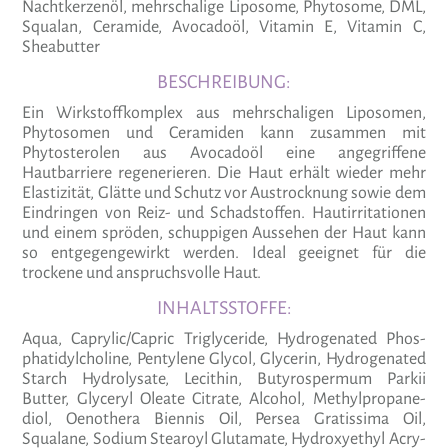
Nachtkerzenöl, mehrschalige Liposome, Phytosome, DML,
Squalan, Ceramide, Avocadoöl, Vitamin E, Vitamin C,
Sheabutter
BESCHREIBUNG:
Ein Wirkstoffkomplex aus mehrschaligen Liposomen,
Phytosomen und Ceramiden kann zusammen mit
Phytosterolen aus Avocadoöl eine angegriffene
Hautbarriere regenerieren. Die Haut erhält wieder mehr
Elastizität, Glätte und Schutz vor Austrocknung sowie dem
Eindringen von Reiz- und Schadstoffen. Hautirritationen
und einem spröden, schuppigen Aussehen der Haut kann
so entgegengewirkt werden. Ideal geeignet für die
trockene und anspruchsvolle Haut.
INHALTSSTOFFE:
Aqua, Caprylic/Capric Tri­g­ly­ce­ride, Hydro­ge­nated Phos­
pha­t­idyl­cho­line, Penty­lene Glycol, Gly­cerin, Hydro­ge­nated
Starch Hydro­ly­sate, Lecithin, Buty­ro­s­permum Parkii
Butter, Gly­ceryl Oleate Cit­rate, Alcohol, Methyl­pro­pa­ne­
diol, Oeno­thera Biennis Oil, Persea Gra­tis­sima Oil,
Squalane, Sodium Stea­royl Gluta­mate, Hydr­oxye­thyl Acry­