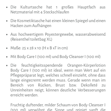
Die Kulturtasche hat 1 großes Hauptfach aus
Netzmaterial mit 4 Steckschlaufen
Die Kosmetiktasche hat einen kleinen Spiegel und einen
Hacken zum Aufhängen
Aus hochwertigem Poyestergewebe, wasserabweisend
(Reisenthel toiletbag XL)
Maße: 25 x 28 x 10 (H x B xT in cm)
Mit Body Care I (100 ml) und Body Cleanser I (100 ml)
Die feuchtigkeitsspendende Orangen-Körperlotion
Body Care I (100 ml) ist ideal, wenn man Wert auf ein
Pflegepräparat legt, welches schnell einzieht, ohne dass
lange eingecremt werden muss. Gerade wenn man im
Bereich von Rücken, Brust bzw. Dekolleté zu
Unreinheiten neigt, können deutliche Verbesserungen
erreicht werden.
Fruchtig duftender, milder Schaum von Body Cleanser I
(100 ml) verwöhnt die Sinne und reinigt sanft die