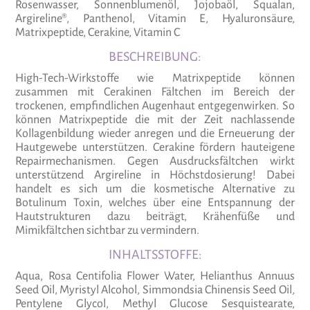
Rosenwasser, Sonnenblumenöl, Jojobaöl, Squalan,
Argireline®, Panthenol, Vitamin E, Hyaluronsäure,
Matrixpeptide, Cerakine, Vitamin C
BESCHREIBUNG:
High-Tech-Wirkstoffe wie Matrixpeptide können
zusammen mit Cerakinen Fältchen im Bereich der
trockenen, empfindlichen Augenhaut entgegenwirken. So
können Matrixpeptide die mit der Zeit nachlassende
Kollagenbildung wieder anregen und die Erneuerung der
Hautgewebe unterstützen. Cerakine fördern hauteigene
Repairmechanismen. Gegen Ausdrucksfältchen wirkt
unterstützend Argireline in Höchstdosierung! Dabei
handelt es sich um die kosmetische Alternative zu
Botulinum Toxin, welches über eine Entspannung der
Hautstrukturen dazu beiträgt, Krähenfüße und
Mimikfältchen sichtbar zu vermindern.
INHALTSSTOFFE:
Aqua, Rosa Centifolia Flower Water, Helianthus Annuus
Seed Oil, Myristyl Alcohol, Simmondsia Chinensis Seed Oil,
Pentylene Glycol, Methyl Glucose Sesquistearate,