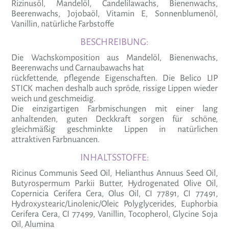
Rizinusöl, Mandelöl, Candelilawachs, Bienenwachs,
Beerenwachs, Jojobaöl, Vitamin E, Sonnenblumenöl,
Vanillin, natürliche Farbstoffe
BESCHREIBUNG:
Die Wachskomposition aus Mandelöl, Bienenwachs,
Beerenwachs und Carnaubawachs hat
rückfettende, pflegende Eigenschaften. Die Belico LIP
STICK machen deshalb auch spröde, rissige Lippen wieder
weich und geschmeidig.
Die einzigartigen Farbmischungen mit einer lang
anhaltenden, guten Deckkraft sorgen für schöne,
gleichmäßig geschminkte Lippen in natürlichen
attraktiven Farbnuancen.
INHALTSSTOFFE:
Ricinus Communis Seed Oil, Helianthus Annuus Seed Oil,
Butyrospermum Parkii Butter, Hydrogenated Olive Oil,
Copernicia Cerifera Cera, Olus Oil, CI 77891, CI 77491,
Hydroxystearic/Linolenic/Oleic Polyglycerides, Euphorbia
Cerifera Cera, CI 77499, Vanillin, Tocopherol, Glycine Soja
Oil, Alumina