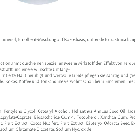
umenöl, Emollient-Mischung auf Kokosbasis, duftende Extraktmischung.
tion ahmt durch einen speziellen Meereswirkstoff den Effekt von aerob
gestrafft und eine erwünschte Umfang-
 irritierte Haut beruhigt und wertvolle Lipide pflegen sie samtig und g
ille, Kokos, Kaffee und Tonkabohne verwöhnt schon beim Eincremen ihre 
rin, Pentylene Glycol, Cetearyl Alcohol, Helianthus Annuus Seed Oil, I
Caprylate/Caprate, Biosaccharide Gum-1, Tocopherol, Xanthan Gum, Pro
lia Fruit Extract, Cocos Nucifera Fruit Extract, Dipteryx Odorata Seed E
rasodium Glutamate Diacetate, Sodium Hydroxide