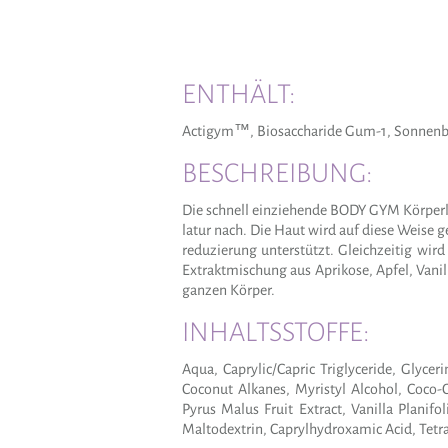
ENTHÄLT:
Actigym™, Biosaccharide Gum-1, Sonnenbl
BESCHREIBUNG:
Die schnell einziehende BODY GYM Körperlo
latur nach. Die Haut wird auf diese Weise 
reduzierung unterstützt. Gleichzeitig wird
Extraktmischung aus Aprikose, Apfel, Van
ganzen Körper.
INHALTSSTOFFE:
Aqua, Caprylic/Capric Triglyceride, Glyce
Coconut Alkanes, Myristyl Alcohol, Coco-
Pyrus Malus Fruit Extract, Vanilla Planifo
Maltodextrin, Caprylhydroxamic Acid, Tet