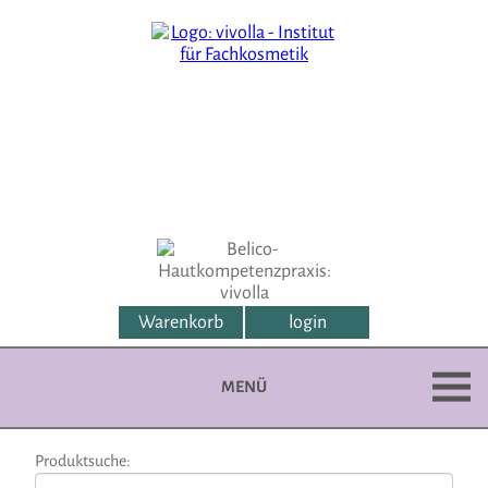
Warenkorb
login
MENÜ
Produktsuche: